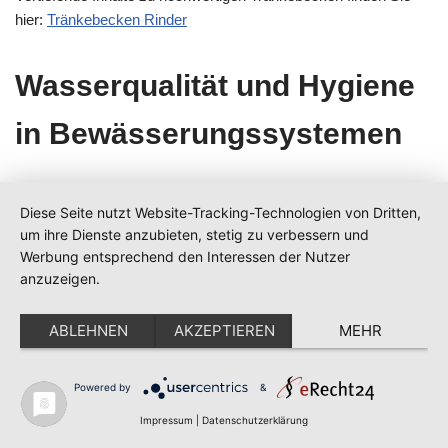
hier:
Tränkebecken Rinder
Wasserqualität und Hygiene
in Bewässerungssystemen
Wasserqualität ist ein entscheidender Faktor für den Erfolg
Diese Seite nutzt Website-Tracking-Technologien von Dritten,
moderner Bewässerung. Verunreinigtes Wasser kann Pflanzen
um ihre Dienste anzubieten, stetig zu verbessern und
schädigen und die Gesundheit der Tiere gefährden. Deshalb
Werbung entsprechend den Interessen der Nutzer
sind Filteranlagen und regelmäßige Reinigung essenziell.
anzuzeigen.
Tränkebecken profitieren von speziellen Reinigungssystemen,
ABLEHNEN
AKZEPTIEREN
MEHR
die Algenbildung und Keimbesiedlung verhindern. Automatische
Spülsysteme und UV-Filter kommen zunehmend zum Einsatz.
Powered by
&
Das sichert eine konstante Wasserqualität ohne hohen
Pflegeaufwand.
Impressum
|
Datenschutzerklärung