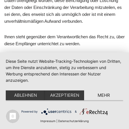
Daten offengelegt wurden, diese Berichtigung oder Löschung
der Daten oder Einschränkung der Verarbeitung mitzuteilen, es
sei denn, dies erweist sich als unmöglich oder ist mit einem
unverhältnismäßigen Aufwand verbunden.
Ihnen steht gegenüber dem Verantwortlichen das Recht zu, über
diese Empfänger unterrichtet zu werden.
f. Recht auf Datenübertragbarkeit
Diese Seite nutzt Website-Tracking-Technologien von Dritten,
um ihre Dienste anzubieten, stetig zu verbessern und
Werbung entsprechend den Interessen der Nutzer
Sie haben das Recht, die Sie betreffenden personenbezogenen
anzuzeigen.
Daten, die Sie dem Verantwortlichen bereitgestellt haben, in
einem strukturierten, gängigen und maschinenlesbaren Format
ABLEHNEN
AKZEPTIEREN
MEHR
zu erhalten. Außerdem haben Sie das Recht diese Daten einem
anderen Verantwortlichen ohne Behinderung durch den
Verantwortlichen, dem die personenbezogenen Daten
Powered by
&
bereitgestellt wurden, zu übermitteln, sofern
Impressum
|
Datenschutzerklärung