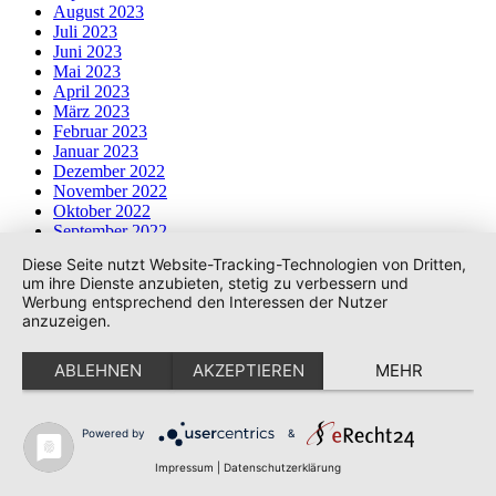
August 2023
Juli 2023
Juni 2023
Mai 2023
April 2023
März 2023
Februar 2023
Januar 2023
Dezember 2022
November 2022
Oktober 2022
September 2022
August 2022
Diese Seite nutzt Website-Tracking-Technologien von Dritten,
Juni 2022
um ihre Dienste anzubieten, stetig zu verbessern und
Mai 2022
Werbung entsprechend den Interessen der Nutzer
April 2022
anzuzeigen.
März 2022
Februar 2022
ABLEHNEN
AKZEPTIEREN
MEHR
Januar 2022
Dezember 2021
November 2021
Oktober 2021
Powered by
&
September 2021
Impressum
|
Datenschutzerklärung
August 2021
Juni 2021