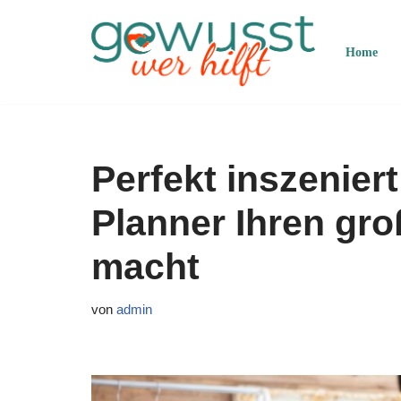
Zum
Home
Inhalt
springen
Perfekt inszenier
Planner Ihren gr
macht
von
admin