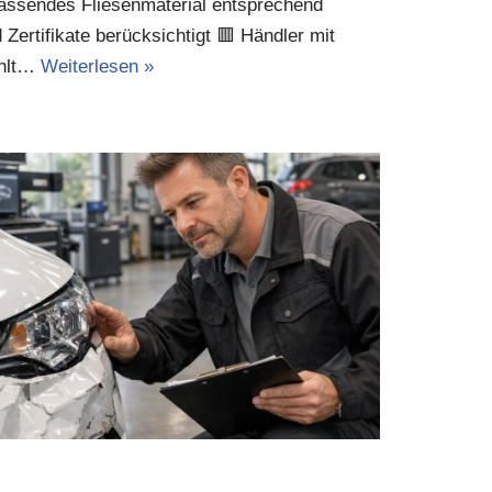
 Passendes Fliesenmaterial entsprechend
ertifikate berücksichtigt 🟥 Händler mit
ählt…
Weiterlesen »